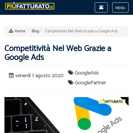
Toggle
navigation
Toggle
navigat
Home
Blog
Competitività Nel Web Grazie a Google Ads
Competitività Nel Web Grazie a
Google Ads
GoogleAds
venerdì 7 agosto 2020
GooglePartner