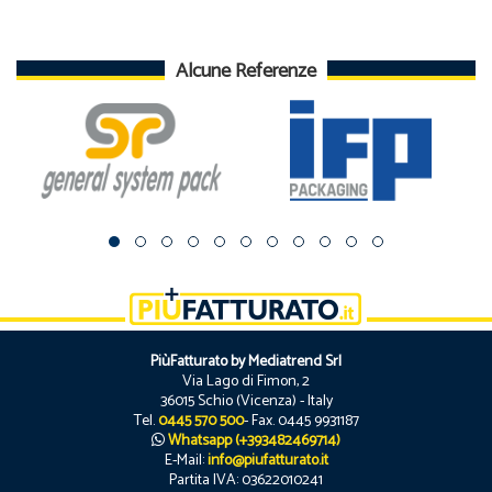
Alcune Referenze
PiùFatturato by Mediatrend Srl
Via Lago di Fimon, 2
36015 Schio (Vicenza) - Italy
Tel.
0445 570 500
- Fax. 0445 9931187
Whatsapp (+393482469714)
E-Mail:
info@piufatturato.it
Partita IVA: 03622010241