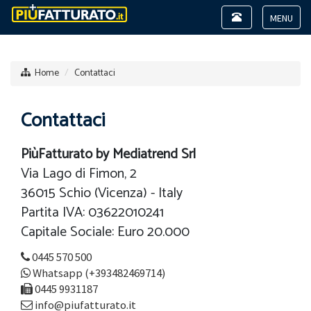
Toggle
navigation
Toggle
navigat
Home
Contattaci
Contattaci
PiùFatturato by Mediatrend Srl
Via Lago di Fimon, 2
36015 Schio (Vicenza) - Italy
Partita IVA: 03622010241
Capitale Sociale: Euro 20.000
0445 570 500
Whatsapp (+393482469714)
0445 9931187
info@piufatturato.it