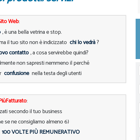
Sito Web
:
o
, è una bella vetrina e stop.
 ma il tuo sito non è indicizzato
chi lo vedrà
?
ovo contatto
, a cosa servirebbe quindi?
lmente non sapresti nemmeno il perché
ar
confusione
nella testa degli utenti
 PiùFatturato
:
zati secondo il tuo business
che se ne consigliamo almeno 6)
è
100 VOLTE PIÙ REMUNERATIVO