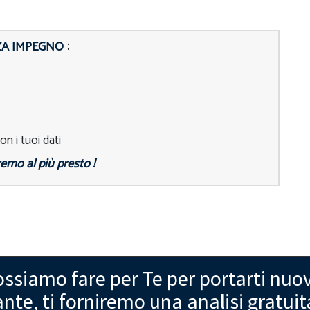
:
ZA IMPEGNO
n i tuoi dati
remo al più presto !
ssiamo fare per Te per portarti nuovi
nte, ti forniremo una analisi gratuit