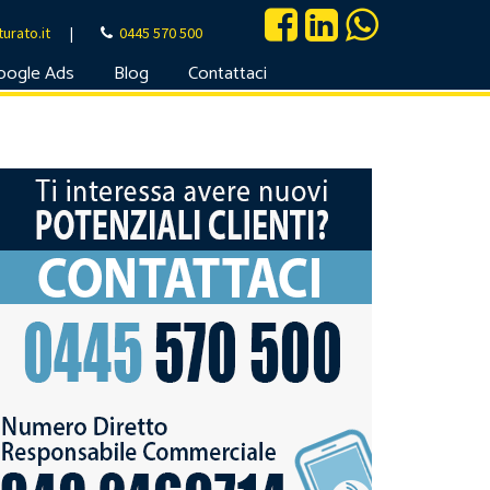
urato.it
|
0445 570 500
oogle Ads
Blog
Contattaci