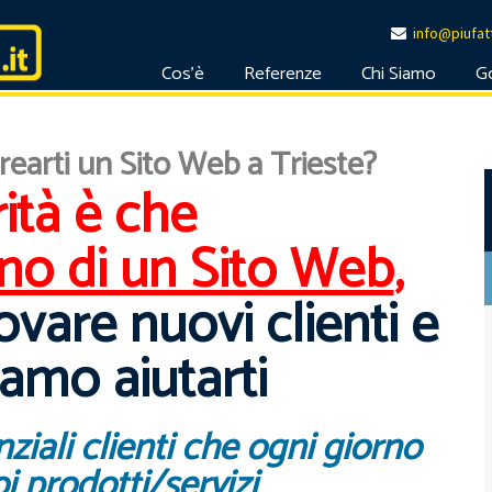
info@piufatt
Cos'è
Referenze
Chi Siamo
G
rearti un Sito Web a Trieste?
ità è che
no di un Sito Web
,
ovare nuovi clienti e
amo aiutarti
ziali clienti che ogni giorno
i prodotti/servizi