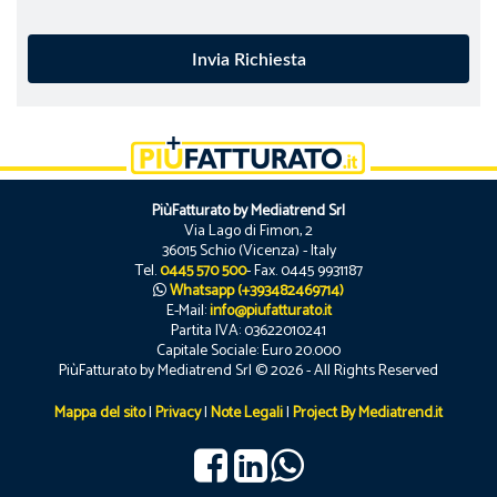
PiùFatturato by Mediatrend Srl
Via Lago di Fimon, 2
36015 Schio (Vicenza) - Italy
Tel.
0445 570 500
- Fax. 0445 9931187
Whatsapp (+393482469714)
E-Mail:
info@piufatturato.it
Partita IVA: 03622010241
Capitale Sociale: Euro 20.000
PiùFatturato by Mediatrend Srl © 2026 - All Rights Reserved
Mappa del sito
|
Privacy
|
Note Legali
|
Project By Mediatrend.it