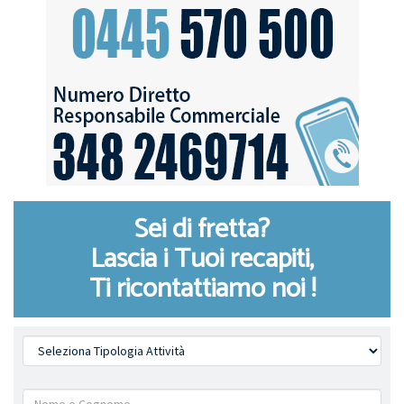
Sei di fretta?
Lascia i Tuoi recapiti,
Ti ricontattiamo noi !