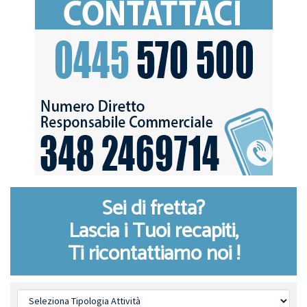
Sei di fretta?
Lascia i Tuoi recapiti,
Ti ricontattiamo noi !