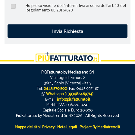
Ho preso visione dell’informativa ai sensi dell’art. 13 del
Regolamento UE 2016/679
PiùFatturato by Mediatrend Srl
Via Lago di Fimon, 2
36015 Schio (Vicenza) - Italy
Tel.
0445 570 500
- Fax. 0445 9931187
Whatsapp (+393482469714)
E-Mail:
info@piufatturato.it
Partita IVA: 03622010241
Capitale Sociale: Euro 20.000
PiùFatturato by Mediatrend Srl © 2026 - All Rights Reserved
Mappa del sito
|
Privacy
|
Note Legali
|
Project By Mediatrend.it