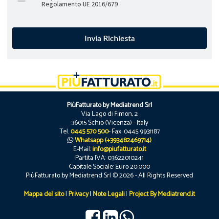
Regolamento UE 2016/679
PiùFatturato by Mediatrend Srl
Via Lago di Fimon, 2
36015 Schio (Vicenza) - Italy
Tel.
0445 570 500
- Fax. 0445 9931187
Whatsapp (+393482469714)
E-Mail:
info@piufatturato.it
Partita IVA: 03622010241
Capitale Sociale: Euro 20.000
PiùFatturato by Mediatrend Srl © 2026 - All Rights Reserved
Mappa del sito
|
Privacy
|
Note Legali
|
Project By Mediatrend.it