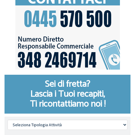
Sei di fretta?
Lascia i Tuoi recapiti,
Ti ricontattiamo noi !