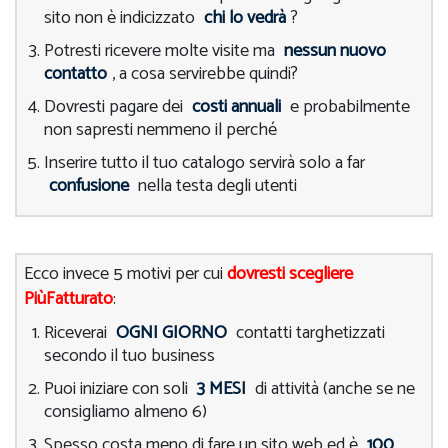
sito non è indicizzato
chi lo vedrà
?
Potresti ricevere molte visite ma
nessun nuovo
contatto
, a cosa servirebbe quindi?
Dovresti pagare dei
costi annuali
e probabilmente
non sapresti nemmeno il perché
Inserire tutto il tuo catalogo servirà solo a far
confusione
nella testa degli utenti
Ecco invece 5 motivi per cui
dovresti scegliere
PiùFatturato
:
Riceverai
OGNI GIORNO
contatti targhetizzati
secondo il tuo business
Puoi iniziare con soli
3 MESI
di attività (anche se ne
consigliamo almeno 6)
Spesso costa meno di fare un sito web ed è
100