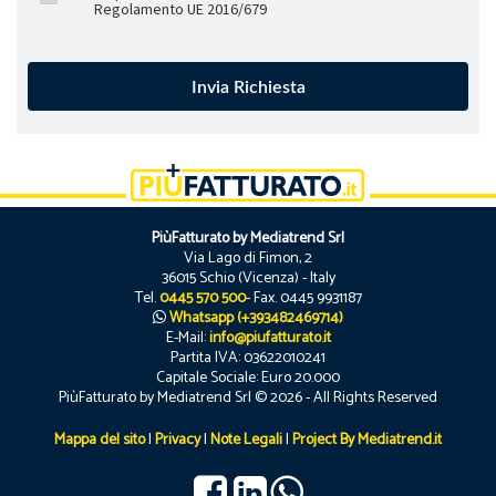
Regolamento UE 2016/679
PiùFatturato by Mediatrend Srl
Via Lago di Fimon, 2
36015 Schio (Vicenza) - Italy
Tel.
0445 570 500
- Fax. 0445 9931187
Whatsapp (+393482469714)
E-Mail:
info@piufatturato.it
Partita IVA: 03622010241
Capitale Sociale: Euro 20.000
PiùFatturato by Mediatrend Srl © 2026 - All Rights Reserved
Mappa del sito
|
Privacy
|
Note Legali
|
Project By Mediatrend.it