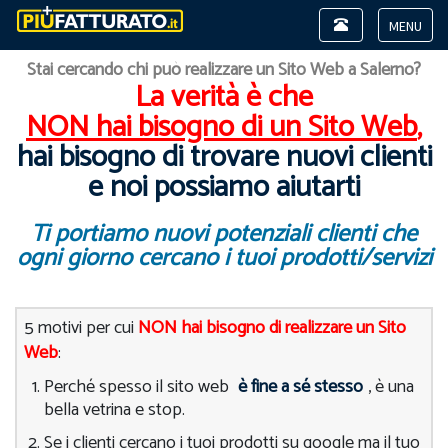
Toggle
navigation
Toggle
Stai cercando chi può realizzare un Sito Web a Salerno?
navigat
La verità è che
NON hai bisogno di un Sito Web
,
hai bisogno di trovare nuovi clienti
e noi possiamo aiutarti
Ti portiamo nuovi potenziali clienti che
ogni giorno cercano i tuoi prodotti/servizi
5 motivi per cui
NON hai bisogno di realizzare un Sito
Web
:
Perché spesso il sito web
è fine a sé stesso
, è una
bella vetrina e stop.
Se i clienti cercano i tuoi prodotti su google ma il tuo