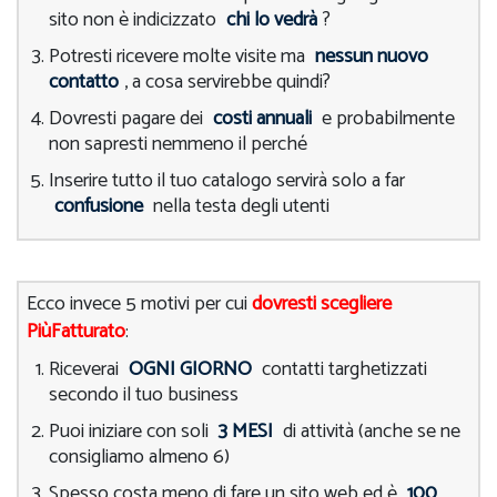
sito non è indicizzato
chi lo vedrà
?
Potresti ricevere molte visite ma
nessun nuovo
contatto
, a cosa servirebbe quindi?
Dovresti pagare dei
costi annuali
e probabilmente
non sapresti nemmeno il perché
Inserire tutto il tuo catalogo servirà solo a far
confusione
nella testa degli utenti
Ecco invece 5 motivi per cui
dovresti scegliere
PiùFatturato
:
Riceverai
OGNI GIORNO
contatti targhetizzati
secondo il tuo business
Puoi iniziare con soli
3 MESI
di attività (anche se ne
consigliamo almeno 6)
Spesso costa meno di fare un sito web ed è
100