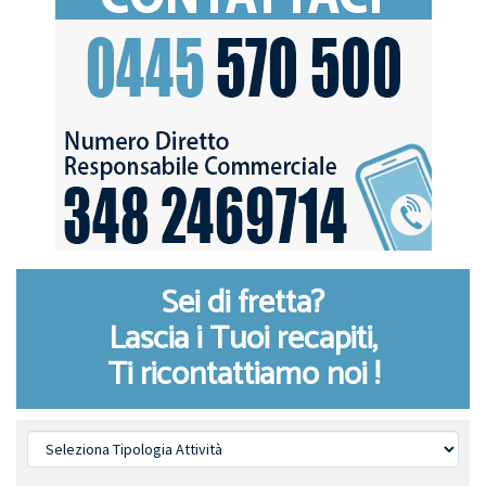
Sei di fretta?
Lascia i Tuoi recapiti,
Ti ricontattiamo noi !