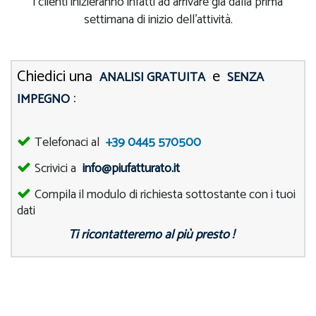
i clienti inizieranno infatti ad arrivare già dalla prima
settimana di inizio dell'attività.
Chiedici una
e
ANALISI GRATUITA
SENZA
:
IMPEGNO
Telefonaci al
+39 0445 570500
Scrivici a
info@piufatturato.it
Compila il modulo di richiesta sottostante con i tuoi
dati
Ti ricontatteremo al più presto !