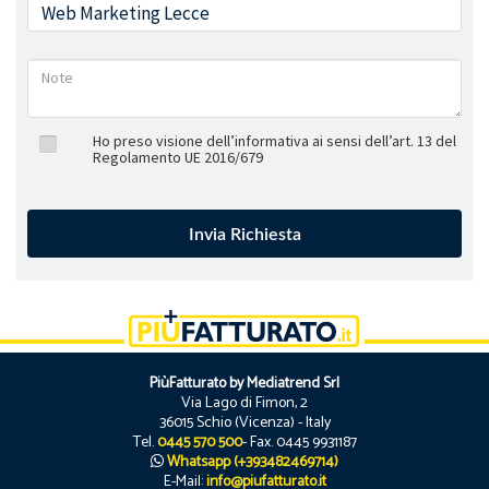
Ho preso visione dell’informativa ai sensi dell’art. 13 del
Regolamento UE 2016/679
PiùFatturato by Mediatrend Srl
Via Lago di Fimon, 2
36015 Schio (Vicenza) - Italy
Tel.
0445 570 500
- Fax. 0445 9931187
Whatsapp (+393482469714)
E-Mail:
info@piufatturato.it